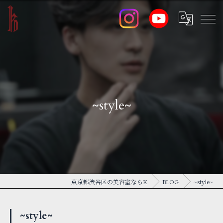
~style~
東京都渋谷区の美容室ならK
BLOG
~style~
~style~