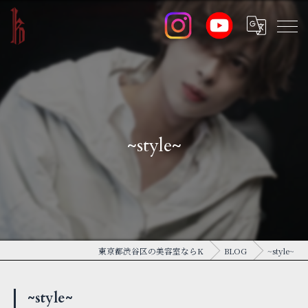
~style~
東京都渋谷区の美容室ならK
BLOG
~style~
~style~